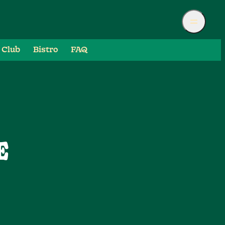
 Club
Bistro
FAQ
E