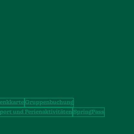
enkkarte
Gruppenbuchung
port und Ferienaktivitäten
SpringPass