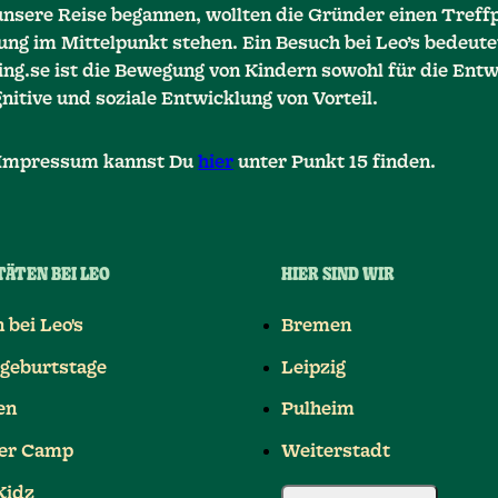
nsere Reise begannen, wollten die Gründer einen Treffp
ng im Mittelpunkt stehen. Ein Besuch bei Leo’s bedeutet
ing.se ist die Bewegung von Kindern sowohl für die Entw
gnitive und soziale Entwicklung von Vorteil.
 Impressum kannst Du
hier
unter Punkt 15 finden.
TÄTEN BEI LEO
HIER SIND WIR
 bei Leo's
Bremen
geburtstage
Leipzig
en
Pulheim
r Camp
Weiterstadt
Kidz