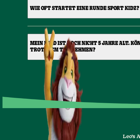
WIE OFT STARTET EINE RUNDE SPORT KIDZ?
MEIN KIND IST NOCH NICHT 5 JAHRE ALT. K
TROTZDEM TEILNEHMEN?
Leo’s 