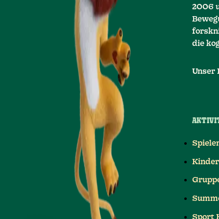
2006 u
Bewegu
forskn
die ko
Unser
AKTIVI
Spielen
Kinder
Grupp
Summe
Sport 