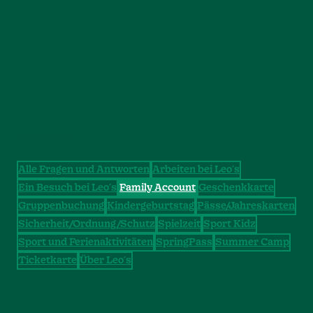
KATEGORIEN
Alle Fragen und Antworten
Arbeiten bei Leo´s
Ein Besuch bei Leo´s
Family Account
Geschenkkarte
Gruppenbuchung
Kindergeburtstag
Pässe/Jahreskarten
Sicherheit/Ordnung/Schutz
Spielzeit
Sport Kidz
Sport und Ferienaktivitäten
SpringPass
Summer Camp
Ticketkarte
Über Leo´s