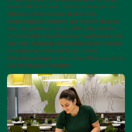
nur ein Job. Es ist eine Chance, zu wachsen und
sich weiterzuentwickeln, fantastische
Erinnerungen zu schaffen und Teil von etwas zu
sein, das größer ist als du selbst. Hier werden
deine Disziplin, dein Verantwortungsbewusstsein
und deine Fähigkeit zur Zusammenarbeit auf die
Probe gestellt, während du mit deinen
Kolleg/innen Magie in Form eines Abenteuerparks
der Extraklasse erschaffst.