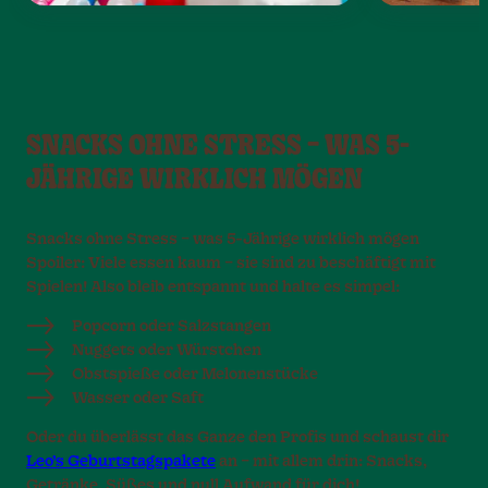
SNACKS OHNE STRESS – WAS 5-
JÄHRIGE WIRKLICH MÖGEN
Snacks ohne Stress – was 5-Jährige wirklich mögen
Spoiler: Viele essen kaum – sie sind zu beschäftigt mit
Spielen! Also bleib entspannt und halte es simpel:
Popcorn oder Salzstangen
Nuggets oder Würstchen
Obstspieße oder Melonenstücke
Wasser oder Saft
Oder du überlässt das Ganze den Profis und schaust dir
Leo’s Geburtstagspakete
an – mit allem drin: Snacks,
Getränke, Süßes und null Aufwand für dich!