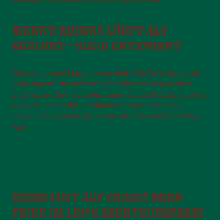
WENN'S ANDERS LÄUFT ALS
GEPLANT – BLEIB ENTSPANNT
Klar, manchmal klappt etwas nicht. Die Torte kippt, ein
Kind sagt ab, ein anderer weint plötzlich wegen eines
Luftballons. Und trotzdem: Alles ist gut. Dein Kind merkt
nicht, was nicht lief – sondern erinnert sich an das
Lachen, das Spielen und daran, wie besonders der Tag
war.
KEINE LUST AUF CHAOS? DANN
FEIER IM LEO’S ABENTEUERPARK!