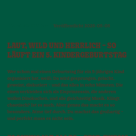
KINDERGEBURTSTAGE
Veröffentlicht
2025-05-05
LAUT, WILD UND HERRLICH – SO
LÄUFT EIN 5. KINDERGEBURTSTAG
Wer schon mal einen Geburtstag für ein 5-jähriges Kind
organisiert hat, weiß: Da wird gesprungen, gelacht,
geweint, diskutiert – und das alles in zehn Minuten. Die
einen verkleiden sich als Eisprinzessin, die anderen
wollen Dinokuchen, und alle gleichzeitig Musik. Klingt
chaotisch? Ist es auch. Aber genau das macht es so
besonders. Atme tief durch. Du machst das großartig –
und perfekt muss es nicht sein.