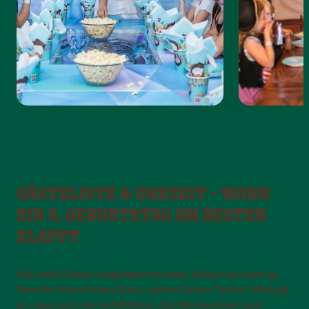
GÄSTELISTE & UHRZEIT – WANN
EIN 5. GEBURTSTAG AM BESTEN
KLAPPT
Wie viele Kinder eingeladen werden, hängt von euch ab.
Manche feiern lieber klein, andere lieben Trubel. Wichtig
ist, dass sich alle wohlfühlen. Am Wochenende sind