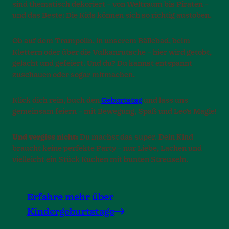
sind thematisch dekoriert – von Weltraum bis Piraten –
und das Beste: Die Kids können sich so richtig austoben.
Ob auf dem Trampolin, in unserem Bällebad, beim
Klettern oder über die Vulkanrutsche – hier wird getobt,
gelacht und gefeiert. Und du? Du kannst entspannt
zuschauen oder sogar mitmachen.
Klick dich rein, buch den
Geburtstag
und lass uns
gemeinsam feiern – mit Bewegung, Spaß und Leo’s Magie!
Und vergiss nicht:
Du machst das super. Dein Kind
braucht keine perfekte Party – nur Liebe, Lachen und
vielleicht ein Stück Kuchen mit bunten Streuseln.
Erfahre mehr über
Kindergeburtstage