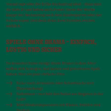
Vormittage oder der frühe Nachmittag ideal – dann sind
die Kids fit und haben noch Power. Unter der Woche
klappt der Nachmittag nach dem Kindergarten oder der
Schule super. Und denk dran: Zwei Stunden reichen
wirklich.
SPIELE OHNE DRAMA – EINFACH,
LUSTIG UND SICHER
Du brauchst keine riesige Show. Kinder in dem Alter
wollen sich bewegen, laut lachen und gemeinsam Spaß
haben. Hier ein paar einfache Hits:
Reise nach Jerusalem oder Schatzsuche (mit
Überraschung)
Ballontanz – wer hält den Ballon am längsten in der
Luft?
Mini-Hindernisparcours mit Kissen, Stühlen und
Decken