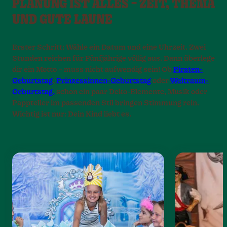
PLANUNG IST ALLES – ZEIT, THEMA
UND GUTE LAUNE
Erster Schritt: Wähle ein Datum und eine Uhrzeit. Zwei
Stunden reichen für Fünfjährige völlig aus. Dann überlege
dir ein Motto – muss nicht aufwendig sein! Ob
Piraten-
Geburtstag
,
Prinzessinnen-Geburtstag
oder
Weltraum-
Geburtstag,
schon ein paar Deko-Elemente, Musik oder
Pappteller im passenden Stil bringen Stimmung rein.
Wichtig ist nur: Dein Kind liebt es.