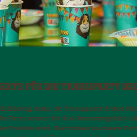
KETE FÜR DIE TRAUMPARTY DEI
l Erfahrung darin, die Traumparty deines Kin
die Party sowohl für das Geburtstagskind als
 Erlebnis wird. Hier findest du unsere Part