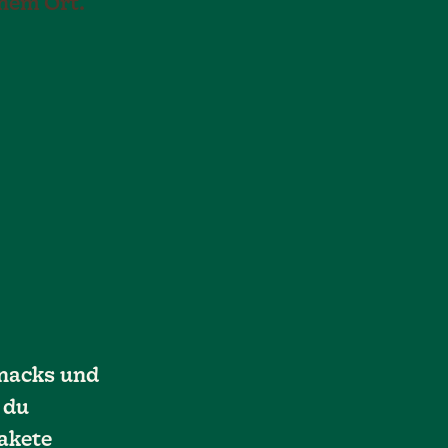
inem Ort.
Snacks und
 du
Pakete