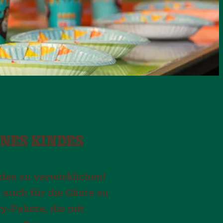
NES KINDES
des zu verwirklichen!
 auch für die Gäste zu
y-Pakete, die mit