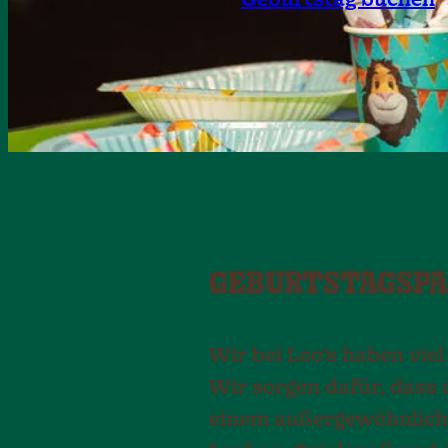
GEBURTSTAGSPA
Wir bei Leo’s haben vie
Wir sorgen dafür, dass 
einem außergewöhnlichen