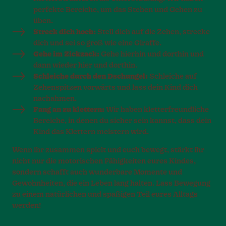
perfekte Bereiche, um das Stehen und Gehen zu
üben.
Streck dich hoch:
Stell dich auf die Zehen, strecke
dich und sei so groß wie eine Giraffe.
Gehe im Zickzack:
Gehe hierhin und dorthin und
dann wieder hier und dorthin.
Schleiche durch den Dschungel:
Schleiche auf
Zehenspitzen vorwärts und lass dein Kind dich
nachahmen.
Fang an zu klettern:
Wir haben kletterfreundliche
Bereiche, in denen du sicher sein kannst, dass dein
Kind das Klettern meistern wird.
Wenn ihr zusammen spielt und euch bewegt, stärkt ihr
nicht nur die motorischen Fähigkeiten eures Kindes,
sondern schafft auch wunderbare Momente und
Gewohnheiten, die ein Leben lang halten. Lass Bewegung
zu einem natürlichen und spaßigen Teil eures Alltags
werden!