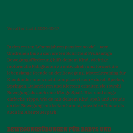
Veröffentlicht
2024-10-17
In den ersten Lebensjahren passiert so viel – vom
Umdrehen bis zu den ersten Schritten! Frühzeitige
Bewegungsförderung hilft deinem Kind, wichtige
motorische Fähigkeiten zu entwickeln und fördert die
lebenslange Freude an der Bewegung. Motoriktraining für
Kleinkinder muss nicht kompliziert sein – durch Spielen,
Springen, Balancieren und Klettern erhalten sie sowohl
Bewegung als auch eine Menge Spaß. Hier sind einige
einfache Tipps, wie du mit deinem Kind Spaß und Freude
an der Bewegung entdecken kannst, sowohl zu Hause als
auch im Abenteuerpark.
BEWEGUNGSÜBUNGEN FÜR BABYS UND