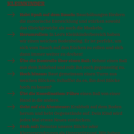
KLEINKINDER
Habt Spaß auf dem Bauch:
Bauchübungen fördern
die motorische Entwicklung und stärken sowohl
das Gleichgewicht als auch die Muskeln.
Herumrollen:
In Leo’s Kleinkinderbereich haben
wir einen weichen Bodenbelag. Er ist perfekt, um
sich vom Bauch auf den Rücken zu rollen und sich
dann immer weiter zu drehen!
Übe die Kontrolle über einen Ball:
Nehmt einen Ball
aus dem Bällebad und rollt ihn euch gegenseitig zu.
Hoch hinaus:
Baut gemeinsam einen Turm aus
weichen Blöcken. Schaffst du es, ihn drei Blöcke
hoch zu bauen?
Übt die Koordination: Führe
einen Ball von einer
Hand in die andere.
Geht auf ein Abenteuer:
Krabbelt auf dem Boden
herum und hebt Gegenstände auf. Dein Kind wird
jedes Mal etwas Neues entdecken.
Steh auf:
Benutze unsere Blöcke oder
Kletterstrukturen als Unterstützung. Wir haben