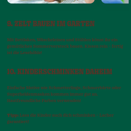
9. ZELT BAUEN IM GARTEN
Mit Bettlaken, Wäscheleinen und Stühlen könnt ihr ein
gemütliches Sommerversteck bauen. Kissen rein – fertig
ist die Lesehöhle!
10. KINDERSCHMINKEN DAHEIM
Einfache Motive wie Schmetterlinge, Schnurrbärte oder
Superheldenmasken kommen immer gut an.
Hautfreundliche Farben verwenden!
Tipp:
Lass die Kinder auch dich schminken – Lacher
garantiert!