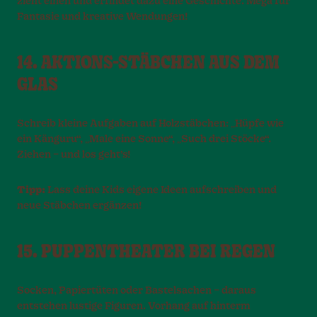
zieht einen und erfindet dazu eine Geschichte. Mega für
Fantasie und kreative Wendungen!
14. AKTIONS-STÄBCHEN AUS DEM
GLAS
Schreib kleine Aufgaben auf Holzstäbchen: „Hüpfe wie
ein Känguru“, „Male eine Sonne“, „Such drei Stöcke“.
Ziehen – und los geht’s!
Tipp:
Lass deine Kids eigene Ideen aufschreiben und
neue Stäbchen ergänzen!
15. PUPPENTHEATER BEI REGEN
Socken, Papiertüten oder Bastelsachen – daraus
entstehen lustige Figuren. Vorhang auf hinterm