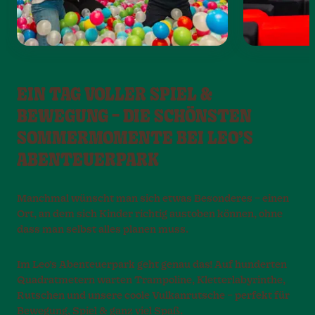
EIN TAG VOLLER SPIEL &
BEWEGUNG – DIE SCHÖNSTEN
SOMMERMOMENTE BEI LEO’S
ABENTEUERPARK
Manchmal wünscht man sich etwas Besonderes – einen
Ort, an dem sich Kinder richtig austoben können, ohne
dass man selbst alles planen muss.
Im Leo’s Abenteuerpark geht genau das! Auf hunderten
Quadratmetern warten Trampoline, Kletterlabyrinthe,
Rutschen und unsere coole Vulkanrutsche – perfekt für
Bewegung, Spiel & ganz viel Spaß.