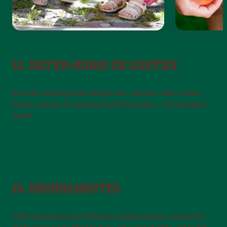
12. NATUR-BINGO IM GARTEN
Erstelle ein Bingo mit Dingen wie: Ameise, Blatt, Stein,
Blume. Kinder beobachten plötzlich alles – mit riesigem
Spaß!
13. ERZÄHLBEUTEL
Fülle einen Beutel mit kleinen Gegenständen. Das Kind