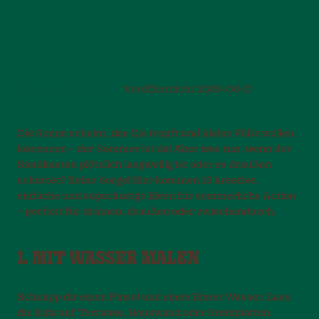
SPIEL UND BEWEGUNG
Veröffentlicht
2025-06-17
Die Sonne scheint, das Eis tropft und kleine Füße wollen
losrennen – der Sommer ist da! Aber was tun, wenn der
Sandkasten plötzlich langweilig ist oder es draußen
schüttet? Keine Sorge! Hier kommen 15 kreative,
einfache und superlustige Ideen für sommerliche Action
– perfekt für drinnen, draußen oder zwischendurch.
1. MIT WASSER MALEN
Schnapp dir einen Pinsel und einen Eimer Wasser. Lass
die Kids auf Terrasse, Hauswand oder Steinplatten