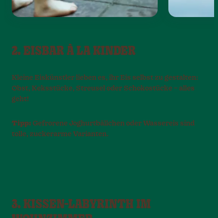
2. EISBAR À LA KINDER
Kleine Eiskünstler lieben es, ihr Eis selbst zu gestalten:
Obst, Keksstücke, Streusel oder Schokostücke – alles
geht!
Tipp:
Gefrorene Joghurtbällchen oder Wassereis sind
tolle, zuckerarme Varianten.
3. KISSEN-LABYRINTH IM