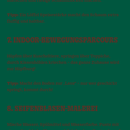
matschen und riesige Schaumflocken machen.
Tipp:
Ein Löffel Speisestärke macht den Schaum extra
fluffig und haltbar.
7. INDOOR-BEWEGUNGSPARCOURS
Hüpfen über Kuscheltiere, springen über Teppiche,
durch Kissenhöhlen kriechen – das ganze Zuhause wird
zur Hüpfburg!
Tipp:
Macht den Boden zur „Lava“ – nur wer geschickt
springt, kommt durch!
8. SEIFENBLASEN-MALEREI
Mische Wasser, Spülmittel und Wasserfarbe. Puste mit