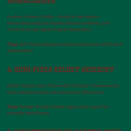
WOHNZIMMER
Decken, Kissen, Stühle – fertig ist das Indoor-
Kletterlabyrinth! Die Kinder können krabbeln, sich
verstecken und eigene Regeln ausdenken.
Tipp:
Mit Taschenlampen und Kuscheltieren wird’s noch
spannender!
4. MINI-PIZZA SELBST GEMACHT
Kinder können ihre Pizza selbst belegen: Tomatensoße,
Käse und dann nach Lust und Laune dekorieren.
Tipp:
Fertige Tortilla-Fladen eignen sich super für
schnelle Mini-Pizzen.