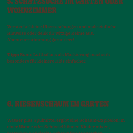
5. SCHATZSUCHE IM GARTEN ODER
WOHNZIMMER
Verstecke kleine Überraschungen und male einfache
Hinweise oder denk dir witzige Reime aus.
Abenteuerstimmung garantiert!
Tipp:
Bunte Luftballons als Markierung machen’s
besonders für kleinere Kids einfacher.
6. RIESENSCHAUM IM GARTEN
Wasser plus Spülmittel ergibt eine Schaum-Explosion! In
einer Wanne oder Schüssel können Kinder mixen,