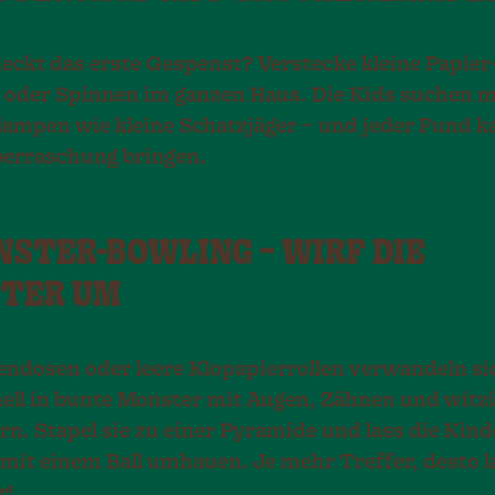
eckt das erste Gespenst? Verstecke kleine Papier
 oder Spinnen im ganzen Haus. Die Kids suchen m
ampen wie kleine Schatzjäger – und jeder Fund k
berraschung bringen.
NSTER-BOWLING – WIRF DIE
TER UM
ndosen oder leere Klopapierrollen verwandeln si
nell in bunte Monster mit Augen, Zähnen und witz
rn. Stapel sie zu einer Pyramide und lass die Kind
mit einem Ball umhauen. Je mehr Treffer, desto l
r!