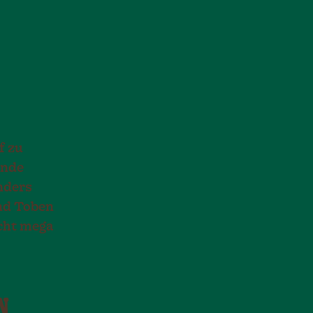
f zu
ende
nders
und Toben
cht mega
N