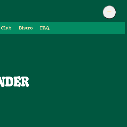
 Club
Bistro
FAQ
INDER