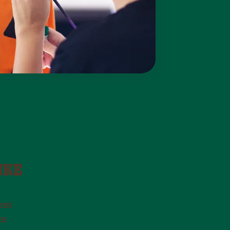
NKE
nem
ke