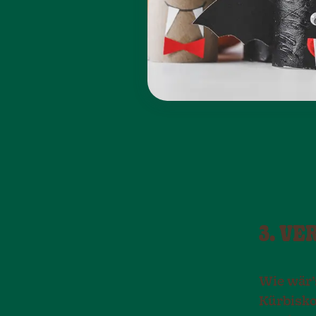
3. V
Wie wär’
Kürbisko