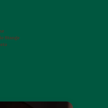
ne
ie Stange
esto