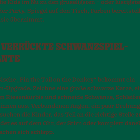
ie Kids im Nu zu den gruseligsten – oder lustigste
er Party. Spiegel auf den Tisch, Farben bereitstel
asie übernimmt.
IE VERRÜCKTE SCHWANZSPIEL-
ANTE
sische „Pin the Tail on the Donkey“ bekommt ein
n-Upgrade. Zeichne eine große schwarze Katze, ei
en Riesenkürbis und schneide Schwänze, Schleife
pinnen aus. Verbundenen Augen, ein paar Drehun
uchen die Kinder, das Teil an die richtige Stelle 
ndet es auf dem Ohr, der Stirn oder komplett dane
lachen sich schlapp.