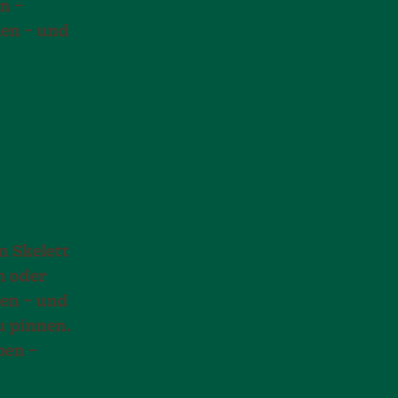
n –
len – und
n Skelett
n oder
gen – und
zu pinnen.
ben –