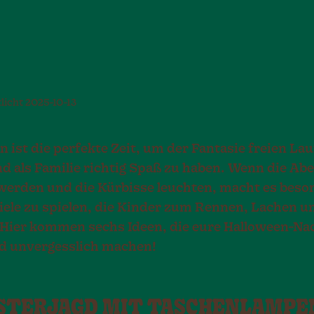
licht
2025-10-13
 ist die perfekte Zeit, um der Fantasie freien Lau
nd als Familie richtig Spaß zu haben. Wenn die Ab
werden und die Kürbisse leuchten, macht es beso
iele zu spielen, die Kinder zum Rennen, Lachen 
 Hier kommen sechs Ideen, die eure Halloween-Na
nd unvergesslich machen!
EISTERJAGD MIT TASCHENLAMPE