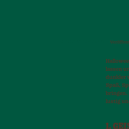
SPIEL UND BEWEGUNG
Veröffent
Halloween
lassen u
dunkler 
Spaß, Sp
bringen.
lustig u
1. G