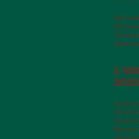
Wer entd
Kürbisse
Taschenl
kleine Ü
2. MO
MONS
Konserve
blitzsch
Gesichte
Monster 
Gelächte