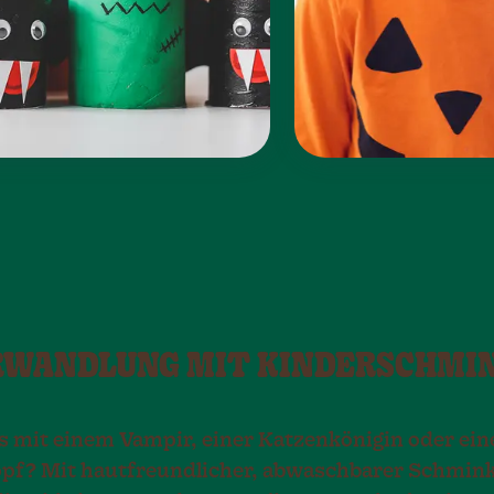
ERWANDLUNG MIT KINDERSCHMI
s mit einem Vampir, einer Katzenkönigin oder ei
pf? Mit hautfreundlicher, abwaschbarer Schmin