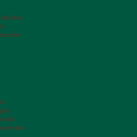
-Geister,
it
ann eine
ch
igen
er die
auter das