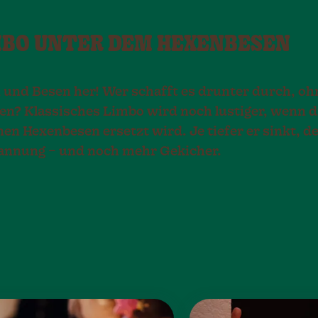
IMBO UNTER DEM HEXENBESEN
 und Besen her! Wer schafft es drunter durch, oh
en? Klassisches Limbo wird noch lustiger, wenn d
nen Hexenbesen ersetzt wird. Je tiefer er sinkt, d
nnung – und noch mehr Gekicher.