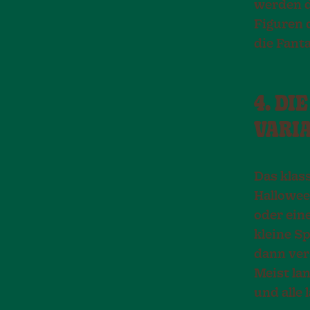
werden d
Figuren d
die Fant
4. D
VARI
Das klas
Hallowee
oder ein
kleine S
dann vers
Meist la
und alle 