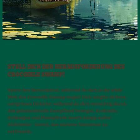
STELL DICH DER HERAUSFORDERUNG DES
CROCODILE SWAMP!
Spüre den Nervenkitzel, während du dich in die wilde
Welt des Crocodile Swamp wagst! Dich umgibt dichtes,
sattgrünes Dickicht, während du dich vorsichtig durch
das geheimnisvolle Sumpfland bewegst. Krokodile,
Schlangen und Flusspferde lauern knapp außer
Sichtweite – bereit, das nächste Abenteuer zu
entfesseln.