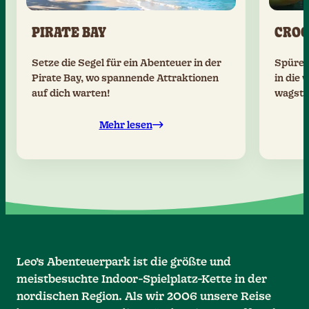
PIRATE BAY
CROC
Setze die Segel für ein Abenteuer in der
Spüre 
Pirate Bay, wo spannende Attraktionen
in die
auf dich warten!
wagst!
Mehr lesen
Leo’s Abenteuerpark ist die größte und
meistbesuchte Indoor-Spielplatz-Kette in der
nordischen Region. Als wir 2006 unsere Reise