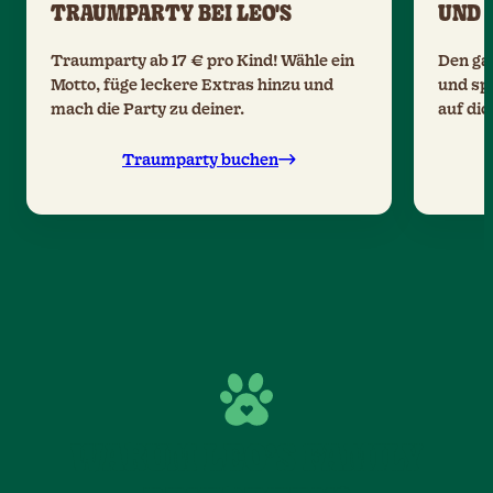
TRAUMPARTY BEI LEO'S
UND 
Traumparty ab 17 € pro Kind! Wähle ein
Den ga
Motto, füge leckere Extras hinzu und
und sp
mach die Party zu deiner.
auf dic
Traumparty buchen
WARUM LEO’S FAMILY