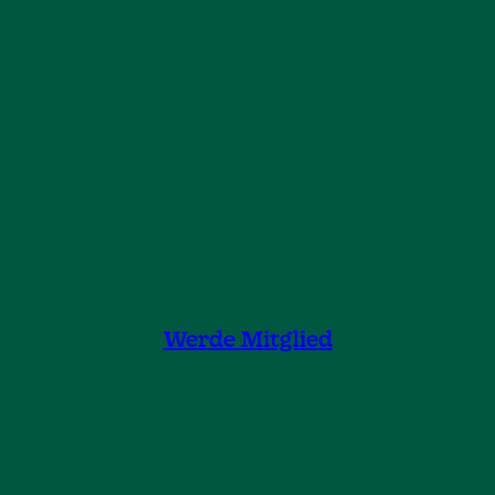
BEITRETEN?
Mit Leo’s Family wird die Planung von Spieltagen
ganz einfach. Buche Spielzeiten online, verwalte
Tickets sowie Geburtstagsbuchungen an einem
Ort und behalte alles im Blick. So bleibt mehr Zeit
für gemeinsame Erlebnisse. Außerdem erfährst
du als einer der Ersten von exklusiven Angeboten,
Deals und besonderen Vorteilen.
Werde Mitglied