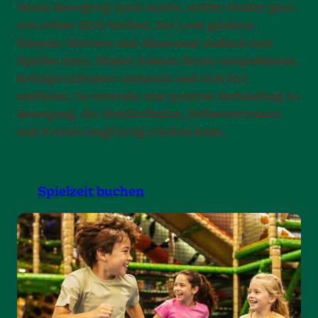
Wenn Bewegung Spaß macht, wollen Kinder ganz
von selbst aktiv bleiben. Bei Leo’s gehören
Rennen, Klettern und Abenteuer einfach zum
Spielen dazu. Kinder können Neues ausprobieren,
Erfolgserlebnisse sammeln und sich frei
entfalten. So entsteht eine positive Verbindung zu
Bewegung, die Wohlbefinden, Selbstvertrauen
und Freude langfristig stärken kann.
Spielzeit buchen