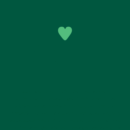
SPRINGEN UND HÜPFEN
HELFEN DABEI, ENERGIE
RAUSZULASSEN
Springen und Hüpfen gehören zu den
natürlichsten Bewegungen für Kinder. Dabei
stärken sie spielerisch Kraft, Ausdauer und
Körperkontrolle – vor allem aber haben sie jede
Menge Spaß. Wenn Kinder rennen, Schwung holen
und frei springen können, bewegen sie sich ganz