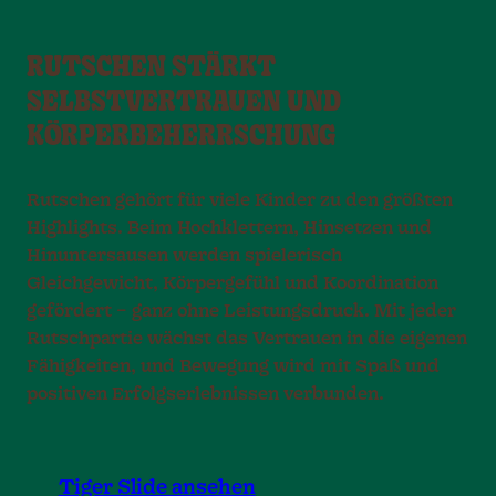
RUTSCHEN STÄRKT
SELBSTVERTRAUEN UND
KÖRPERBEHERRSCHUNG
Rutschen gehört für viele Kinder zu den größten
Highlights. Beim Hochklettern, Hinsetzen und
Hinuntersausen werden spielerisch
Gleichgewicht, Körpergefühl und Koordination
gefördert – ganz ohne Leistungsdruck. Mit jeder
Rutschpartie wächst das Vertrauen in die eigenen
Fähigkeiten, und Bewegung wird mit Spaß und
positiven Erfolgserlebnissen verbunden.
Tiger Slide ansehen